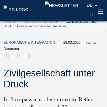
DE
SUCH
Zum Inhalt springen (Accesskey '1')
Rubriken
Europäische Integration
Zivilgesellschaft unter
Zur Suche springen (Accesskey '2')
Druck: In Europa wächst der autoritäre Reflex
Zur Navigation springen (Accesskey '3')
EUROPÄISCHE INTEGRATION
28.03.2025
|
Ingmar
Naumann
Zivilgesellschaft unter
Druck
In Europa wächst der autoritäre Reflex –