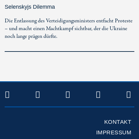
Selenskyjs Dilemma
Die Entlassung des Verteidigungsministers entfacht Proteste
– und macht einen Machtkampf sichtbar, der die Ukraine
noch lange prägen dürfte.
TWITTER
FACEBOOK
INSTAGRAM
YOUTUB
R
KONTAKT
IMPRESSUM