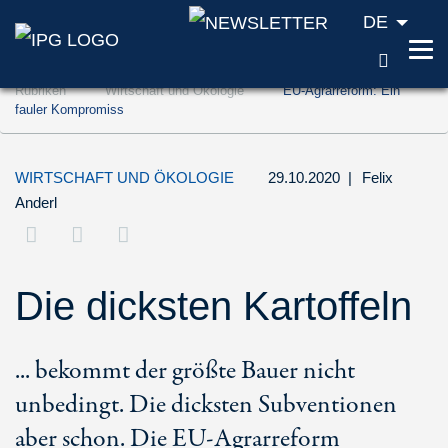
DE
SUCH
Zum Inhalt springen (Accesskey '1')
Rubriken
Wirtschaft und Ökologie
EU-Agrarreform: Ein
Zur Suche springen (Accesskey '2')
fauler Kompromiss
Zur Navigation springen (Accesskey '3')
WIRTSCHAFT UND ÖKOLOGIE
29.10.2020
|
Felix
Anderl
Die dicksten Kartoffeln
... bekommt der größte Bauer nicht
unbedingt. Die dicksten Subventionen
aber schon. Die EU-Agrarreform