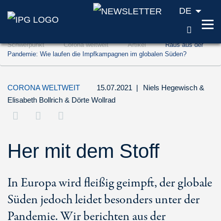
DE
SUCH
Zum Inhalt springen (Accesskey '1')
Schwerpunkt
Corona weltweit
Artikel
Raus aus der
Zur Suche springen (Accesskey '2')
Pandemie: Wie laufen die Impfkampagnen im globalen Süden?
Zur Navigation springen (Accesskey '3')
CORONA WELTWEIT
15.07.2021
|
Niels Hegewisch
&
Elisabeth Bollrich
&
Dörte Wollrad
Her mit dem Stoff
In Europa wird fleißig geimpft, der globale
Süden jedoch leidet besonders unter der
Pandemie. Wir berichten aus der