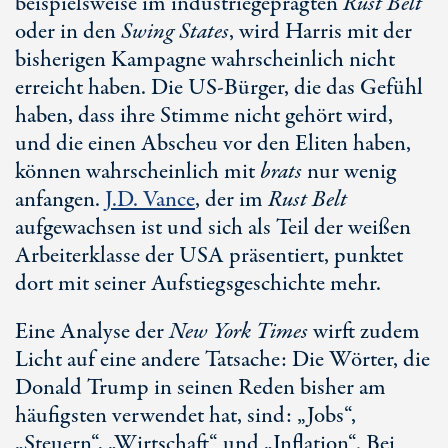
beispielsweise im industriegeprägten
Rust Belt
oder in den
Swing States
, wird Harris mit der
bisherigen Kampagne wahrscheinlich nicht
erreicht haben. Die
US-Bürger
, die das Gefühl
haben, dass ihre Stimme nicht gehört wird,
und die einen Abscheu vor den Eliten haben,
können wahrscheinlich mit
brats
nur wenig
anfangen.
J.D. Vance
, der im
Rust Belt
aufgewachsen ist und sich als Teil der weißen
Arbeiterklasse der USA präsentiert, punktet
dort mit seiner Aufstiegsgeschichte mehr.
Eine Analyse der
New York Times
wirft zudem
Licht auf eine andere Tatsache: Die Wörter, die
Donald Trump
in seinen Reden bisher am
häufigsten verwendet hat, sind: „Jobs“,
„Steuern“, „Wirtschaft“ und „Inflation“. Bei