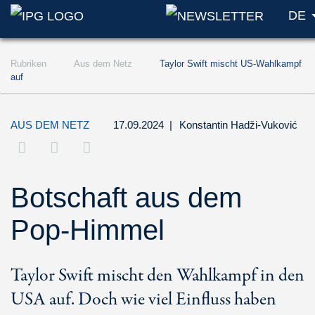
DE
Zum Inhalt springen (Accesskey '1')
Rubriken
Aus dem Netz
Taylor Swift mischt US-Wahlkampf
Zur Suche springen (Accesskey '2')
auf
Zur Navigation springen (Accesskey '3')
AUS DEM NETZ
17.09.2024
|
Konstantin Hadži-Vuković
Botschaft aus dem
Pop-Himmel
Taylor Swift mischt den Wahlkampf in den
USA auf. Doch wie viel Einfluss haben