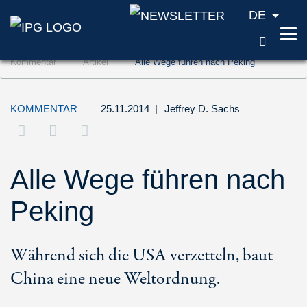
DE
SUCH
Zum Inhalt springen (Accesskey '1')
Kommentar
Artikel
Alle Wege führen nach Peking
Zur Suche springen (Accesskey '2')
Zur Navigation springen (Accesskey '3')
KOMMENTAR
25.11.2014
|
Jeffrey D. Sachs
Alle Wege führen nach
Peking
Während sich die USA verzetteln, baut
China eine neue Weltordnung.