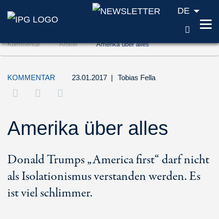
DE
SUCH
Zum Inhalt springen (Accesskey '1')
Kommentar
Artikel
Amerika über alles
Zur Suche springen (Accesskey '2')
Zur Navigation springen (Accesskey '3')
KOMMENTAR
23.01.2017
|
Tobias Fella
Amerika über alles
Donald Trumps „America first“ darf nicht
als Isolationismus verstanden werden. Es
ist viel schlimmer.