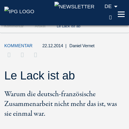
DE
SUCH
Zum Inhalt springen (Accesskey '1')
Kommentar
Artikel
Le Lack ist ab
Zur Suche springen (Accesskey '2')
Zur Navigation springen (Accesskey '3')
KOMMENTAR
22.12.2014
|
Daniel Vernet
Le Lack ist ab
Warum die deutsch-französische
Zusammenarbeit nicht mehr das ist, was
sie einmal war.