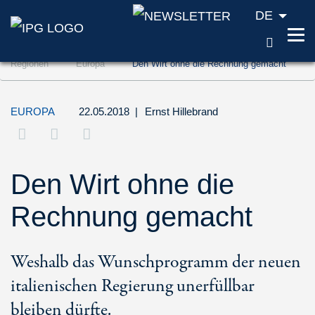
DE
SUCH
Zum Inhalt springen (Accesskey '1')
Regionen
Europa
Den Wirt ohne die Rechnung gemacht
Zur Suche springen (Accesskey '2')
Zur Navigation springen (Accesskey '3')
EUROPA
22.05.2018
|
Ernst Hillebrand
Den Wirt ohne die
Rechnung gemacht
Weshalb das Wunschprogramm der neuen
italienischen Regierung unerfüllbar
bleiben dürfte.