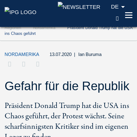
DE
SUCH
Zum Inhalt springen (Accesskey '1')
Regionen
Nordamerika
Präsident Donald Trump hat die USA
Zur Suche springen (Accesskey '2')
ins Chaos geführt
Zur Navigation springen (Accesskey '3')
NORDAMERIKA
13.07.2020
|
Ian Buruma
Gefahr für die Republik
Präsident Donald Trump hat die USA ins
Chaos geführt, der Protest wächst. Seine
scharfsinnigsten Kritiker sind im eigenen