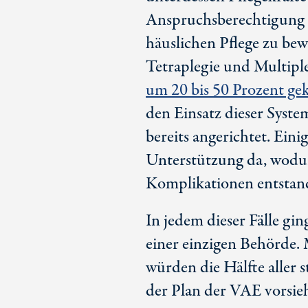
Anspruchsberechtigung
häuslichen Pflege zu be
Tetraplegie und Multiple
um 20 bis 5
0 Pro
zent ge
den Einsatz dieser Syste
bereits angerichtet. Ein
Unterstützung da, wodu
Komplikationen entstan
In jedem dieser Fälle gin
einer einzigen Behörde. 
würden die Hälfte aller s
der Plan der VAE vorsieh