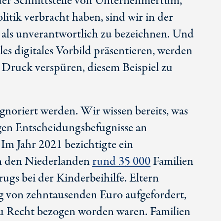
der Schnittstelle von Unternehmertum,
itik verbracht haben, sind wir in der
t als unverantwortlich zu bezeichnen. Und
les digitales Vorbild präsentieren, werden
Druck verspüren, diesem Beispiel zu
ignoriert werden. Wir wissen bereits, was
gen Entscheidungsbefugnisse an
Im Jahr 2021 bezichtigte ein
in den Niederlanden
rund 3
5 0
00
Familien
rugs bei der Kinderbeihilfe. Eltern
 von zehntausenden Euro aufgefordert,
u Recht bezogen worden waren. Familien