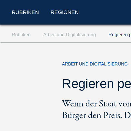
RUBRIKEN
REGIONEN
Zum Inhalt springen (Accesskey '1')
Rubriken
Arbeit und Digitalisierung
Regieren p
Zur Suche springen (Accesskey '2')
Zur Navigation springen (Accesskey '3')
ARBEIT UND DIGITALISIERUNG
Regieren pe
Wenn der Staat von 
Bürger den Preis. D