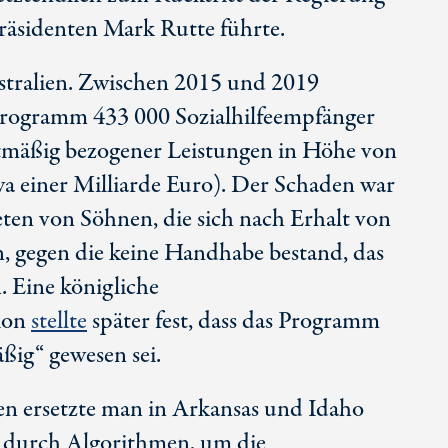
präsidenten Ma
rk Ru
tte führte.
stralien. Zwischen 2015 und 2019
Programm 43
3 0
00 Sozialhilfeempfänger
tmäßig bezogener Leistungen in Höhe von
a einer Milliarde Euro). Der Schaden war
ten von Söhnen, die sich nach Erhalt von
 gegen die keine Handhabe bestand, das
 Eine königliche
ion
stellte
später fest, dass das Programm
ßig“ gewesen sei.
ten ersetzte man in Arkansas und Idaho
e durch Algorithmen, um die