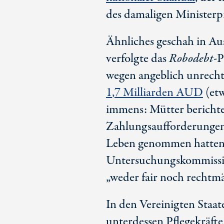
des damaligen Minister
Ähnliches geschah in Au
verfolgte das
Robodebt
-
wegen angeblich unrech
1
,7 Mil
liarden AUD
(etw
immens: Mütter berichte
Zahlungsaufforderungen,
Leben genommen hatten.
Untersuchungskommiss
„weder fair noch rechtmä
In den Vereinigten Staa
unterdessen Pflegekräft