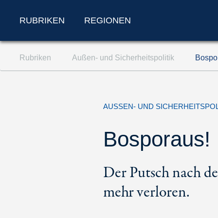
RUBRIKEN
REGIONEN
Zum Inhalt springen (Accesskey '1')
Rubriken
Außen- und Sicherheitspolitik
Bospo
Zur Suche springen (Accesskey '2')
Zur Navigation springen (Accesskey '3')
AUSSEN- UND SICHERHEITSPOL
Bosporaus!
Der Putsch nach de
mehr verloren.