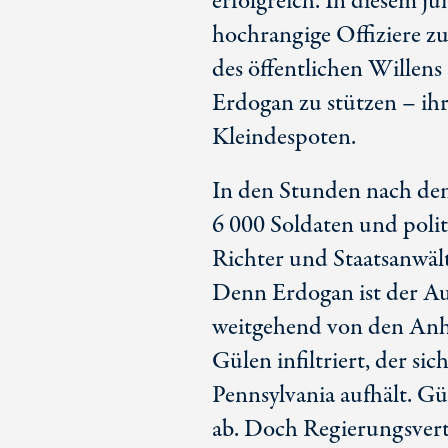
erfolgreich. In diesem j
hochrangige Offiziere z
des öffentlichen Willen
Erdogan zu stützen – ih
Kleindespoten.
In den Stunden nach d
6 000 Soldaten und polit
Richter und Staatsanwäl
Denn Erdogan ist der Auf
weitgehend von den Anh
Gülen infiltriert, der sic
Pennsylvania aufhält. Gü
ab. Doch Regierungsvertr