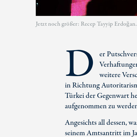
Jetzt noch größer: Recep Tayyip Erdoğan.
D
er Putschver
Verhaftungen
weitere Vers
in Richtung Autoritarism
Türkei der Gegenwart he
aufgenommen zu werden
Angesichts all dessen, w
seinem Amtsantritt im 