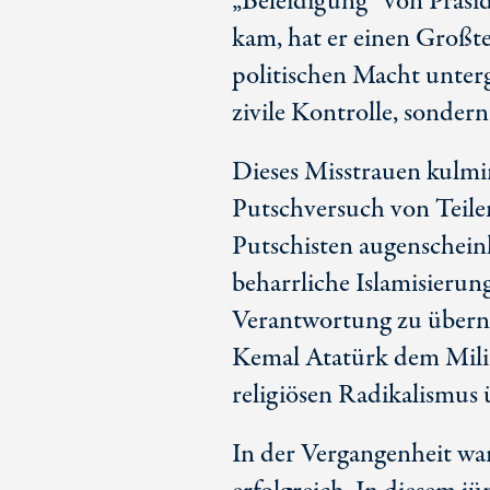
„Beleidigung“ von Präsi
kam, hat er einen Großtei
politischen Macht untergr
zivile Kontrolle, sondern
Dieses Misstrauen kulmi
Putschversuch von Teilen
Putschisten augenschein
beharrliche Islamisierun
Verantwortung zu übern
Kemal Atatürk dem Militä
religiösen Radikalismus 
In der Vergangenheit wa