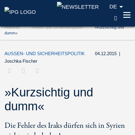
DE
SUCH
Zum Inhalt springen (Accesskey '1')
Rubriken
Außen- und Sicherheitspolitik
»Kurzsichtig und
Zur Suche springen (Accesskey '2')
dumm«
Zur Navigation springen (Accesskey '3')
AUSSEN- UND SICHERHEITSPOLITIK
04.12.2015
|
Joschka Fischer
»Kurzsichtig und
dumm«
Die Fehler des Iraks dürfen sich in Syrien