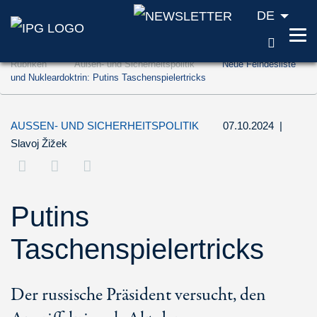
DE
SUCH
Zum Inhalt springen (Accesskey '1')
Rubriken
Außen- und Sicherheitspolitik
Neue Feindesliste
Zur Suche springen (Accesskey '2')
und Nukleardoktrin: Putins Taschenspielertricks
Zur Navigation springen (Accesskey '3')
AUSSEN- UND SICHERHEITSPOLITIK
07.10.2024
|
Slavoj Žižek
Putins
Taschenspielertricks
Der russische Präsident versucht, den