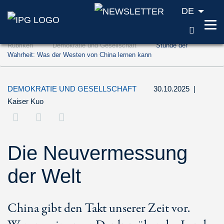
DE
SUCH
Zum Inhalt springen (Accesskey '1')
Rubriken
Demokratie und Gesellschaft
Stunde der
Zur Suche springen (Accesskey '2')
Wahrheit: Was der Westen von China lernen kann
Zur Navigation springen (Accesskey '3')
DEMOKRATIE UND GESELLSCHAFT
30.10.2025
|
Kaiser Kuo
Die Neuvermessung
der Welt
China gibt den Takt unserer Zeit vor.