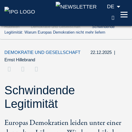
DE
SUCH
Zum Inhalt springen (Accesskey '1')
Rubriken
Demokratie und Gesellschaft
Schwindende
Zur Suche springen (Accesskey '2')
Legitimität: Warum Europas Demokratien nicht mehr liefern
Zur Navigation springen (Accesskey '3')
DEMOKRATIE UND GESELLSCHAFT
22.12.2025
|
Ernst Hillebrand
Schwindende
Legitimität
Europas Demokratien leiden unter einer