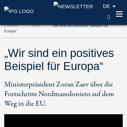
DE
SUCH
Zum Inhalt springen (Accesskey '1')
Rubriken
Videos
„Wir sind ein positives Beispiel für
Zur Suche springen (Accesskey '2')
Europa“
Zur Navigation springen (Accesskey '3')
„Wir sind ein positives
Beispiel für Europa“
Ministerpräsident Zoran Zaev über die
Fortschritte Nordmazedoniens auf dem
Weg in die EU.