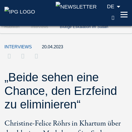
DE
SUCH
Zum Inhalt springen (Accesskey '1')
Rubriken
Interviews
Blutige Eskalation im Sudan
Zur Suche springen (Accesskey '2')
Zur Navigation springen (Accesskey '3')
INTERVIEWS
20.04.2023
„Beide sehen eine
Chance, den Erzfeind
zu eliminieren“
Christine-Felice Röhrs in Khartum über