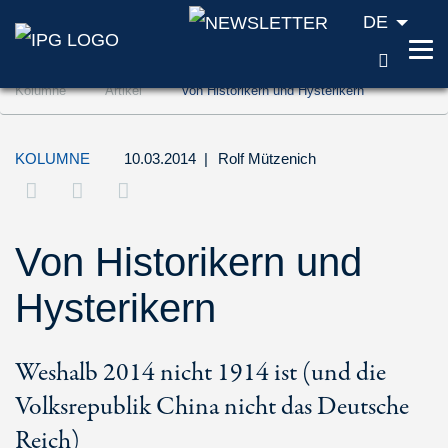
DE
SUCH
Zum Inhalt springen (Accesskey '1')
Kolumne
Artikel
Von Historikern und Hysterikern
Zur Suche springen (Accesskey '2')
Zur Navigation springen (Accesskey '3')
KOLUMNE
10.03.2014
|
Rolf Mützenich
Von Historikern und
Hysterikern
Weshalb 2014 nicht 1914 ist (und die
Volksrepublik China nicht das Deutsche
Reich)