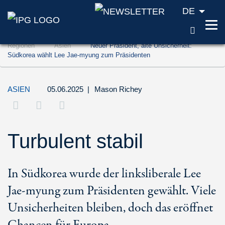
DE
SUCH
Zum Inhalt springen (Accesskey '1')
Regionen
Asien
Neuer Präsident, alte Unsicherheit:
Zur Suche springen (Accesskey '2')
Südkorea wählt Lee Jae-myung zum Präsidenten
Zur Navigation springen (Accesskey '3')
ASIEN
05.06.2025
|
Mason Richey
Turbulent stabil
In Südkorea wurde der linksliberale Lee
Jae-myung zum Präsidenten gewählt. Viele
Unsicherheiten bleiben, doch das eröffnet