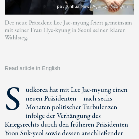
pa / Xinhua News Agency | Yao Qilin
Der neue Präsident Lee Jae-myung feiert gemeinsam
mit seiner Frau Hye-kyung in Seoul seinen klaren
Wahlsieg.
Read article in English
S
üdkorea hat mit Lee Jae-myung einen
neuen Präsidenten – nach sechs
Monaten politischer Turbulenzen
infolge der Verhängung des
Kriegsrechts durch den früheren Präsidenten
Yoon
Suk-yeol
sowie dessen anschließender