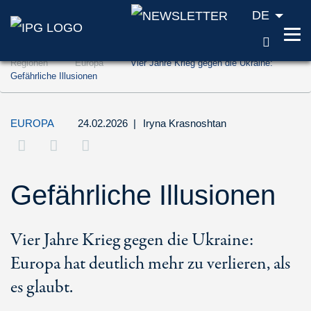
DE
SUCH
Zum Inhalt springen (Accesskey '1')
Regionen
Europa
Vier Jahre Krieg gegen die Ukraine:
Zur Suche springen (Accesskey '2')
Gefährliche Illusionen
Zur Navigation springen (Accesskey '3')
EUROPA
24.02.2026
|
Iryna Krasnoshtan
Gefährliche Illusionen
Vier Jahre Krieg gegen die Ukraine:
Europa hat deutlich mehr zu verlieren, als
es glaubt.