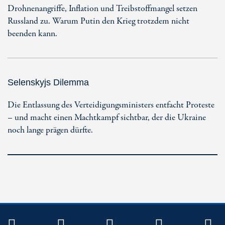
Drohnenangriffe, Inflation und Treibstoffmangel setzen
Russland zu. Warum Putin den Krieg trotzdem nicht
beenden kann.
Selenskyjs Dilemma
Die Entlassung des Verteidigungsministers entfacht Proteste
– und macht einen Machtkampf sichtbar, der die Ukraine
noch lange prägen dürfte.
TWITTER
FACEBOOK
INSTAGRAM
YOUTUB
R