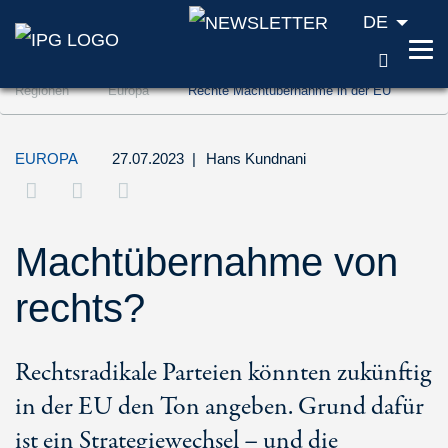
DE
SUCH
Zum Inhalt springen (Accesskey '1')
Regionen
Europa
Rechte Machtübernahme in der EU
Zur Suche springen (Accesskey '2')
Zur Navigation springen (Accesskey '3')
EUROPA
27.07.2023
|
Hans Kundnani
Machtübernahme von
rechts?
Rechtsradikale Parteien könnten zukünftig
in der EU den Ton angeben. Grund dafür
ist ein Strategiewechsel – und die