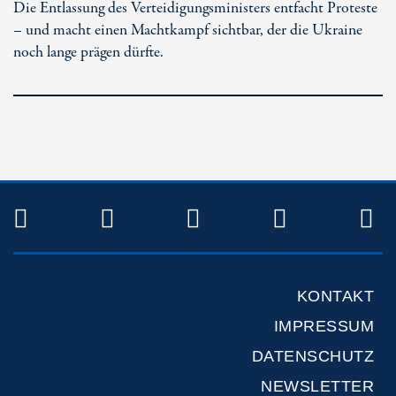
Die Entlassung des Verteidigungsministers entfacht Proteste
– und macht einen Machtkampf sichtbar, der die Ukraine
noch lange prägen dürfte.
TWITTER
FACEBOOK
INSTAGRAM
YOUTUB
R
KONTAKT
IMPRESSUM
DATENSCHUTZ
NEWSLETTER