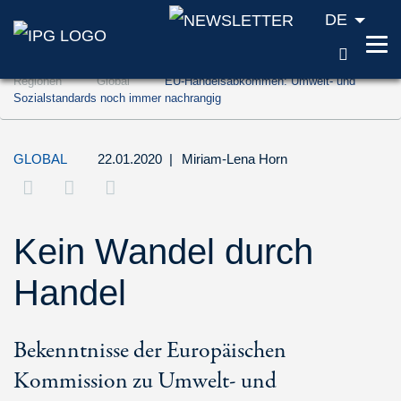
DE
SUCH
Zum Inhalt springen (Accesskey '1')
Regionen
Global
EU-Handelsabkommen: Umwelt- und
Zur Suche springen (Accesskey '2')
Sozialstandards noch immer nachrangig
Zur Navigation springen (Accesskey '3')
GLOBAL
22.01.2020
|
Miriam-Lena Horn
Kein Wandel durch
Handel
Bekenntnisse der Europäischen
Kommission zu Umwelt- und