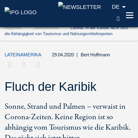
DE
SUCH
Zum Inhalt springen (Accesskey '1')
Regionen
Lateinamerika
Corona: In der Karibik rächt sich
Zur Suche springen (Accesskey '2')
die Abhängigkeit von Tourismus und Nahrungsmittelimporten
Zur Navigation springen (Accesskey '3')
LATEINAMERIKA
29.04.2020
|
Bert Hoffmann
Fluch der Karibik
Sonne, Strand und Palmen – verwaist in
Corona-Zeiten. Keine Region ist so
abhängig vom Tourismus wie die Karibik.