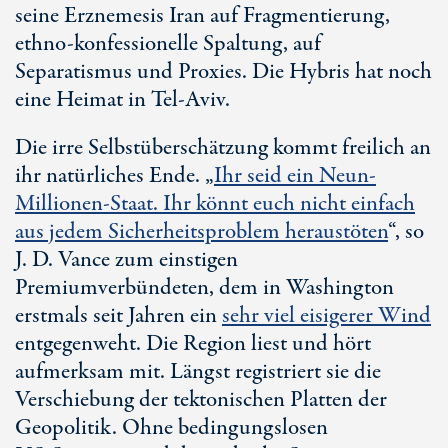
seine Erznemesis Iran auf Fragmentierung,
eth
no-kon
fessionelle Spaltung, auf
Separatismus und Proxies. Die Hybris hat noch
eine Heimat in T
el-A
viv.
Die irre Selbstüberschätzung kommt freilich an
ihr natürliches Ende. „
Ihr seid ein Neun-
Millionen-Staat. Ihr könnt euch nicht einfach
aus jedem Sicherheitsproblem heraustöten
“, so
J. D. Va
nce zum einstigen
Premiumverbündeten, dem in Washington
erstmals seit Jahren ein
sehr viel eisigerer Wind
entgegenweht. Die Region liest und hört
aufmerksam mit. Längst registriert sie die
Verschiebung der tektonischen Platten der
Geopolitik. Ohne bedingungslosen