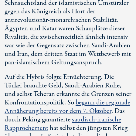
Sehnsuchtsland der islamistischen Umstürzler
gegen das Königreich als Hort der
antirevolutionär-monarchischen Stabilität.
Ägypten und Katar waren Schauplätze dieser
Rivalität, die zwischenzeitlich ähnlich intensiv
war wie der Gegensatz zwischen Sau
di-Ar
abien
und Iran, dem dritten Staat im Wettbewerb mit
pa
n-is
lamischem Geltungsanspruch.
Auf die Hybris folgte Ernüchterung. Die
Türkei brauchte Geld, Sau
di-Ara
bien Ruhe,
und selbst Teheran erkannte die Grenzen seiner
Konfrontationspolitik. So
begann die regionale
Annäherung bereits vor dem
7. Okt
ober
. Das
durch Peking garantierte
saudisch-iranische
Rapprochement
hat selbst den jüngsten Krieg