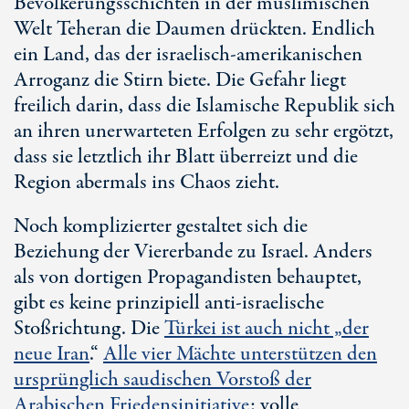
Bevölkerungsschichten in der muslimischen
Welt Teheran die Daumen drückten. Endlich
ein Land, das der israelisch-amerikanischen
Arroganz die Stirn biete. Die Gefahr liegt
freilich darin, dass die Islamische Republik sich
an ihren unerwarteten Erfolgen zu sehr ergötzt,
dass sie letztlich ihr Blatt überreizt und die
Region abermals ins Chaos zieht.
Noch komplizierter gestaltet sich die
Beziehung der Viererbande zu Israel. Anders
als von dortigen Propagandisten behauptet,
gibt es keine prinzipiell an
ti-is
raelische
Stoßrichtung. Die
Türkei ist auch nicht „der
neue Iran
.“
Alle vier Mächte unterstützen den
ursprünglich saudischen Vorstoß der
Arabischen Friedensinitiative
: volle