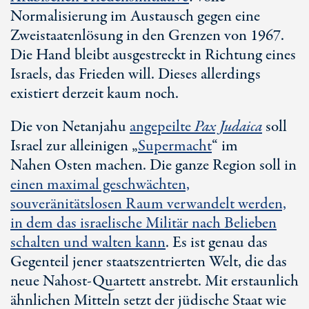
Normalisierung im Austausch gegen eine
Zweistaatenlösung in den Grenzen von 1967.
Die Hand bleibt ausgestreckt in Richtung eines
Israels, das Frieden will. Dieses allerdings
existiert derzeit kaum noch.
Die von Netanjahu
angepeilte
Pa
x Ju
daica
soll
Israel zur alleinigen „
Supermacht
“ im
Nah
en Os
ten machen. Die ganze Region soll in
einen maximal geschwächten,
souveränitätslosen Raum verwandelt werden,
in dem das israelische Militär nach Belieben
schalten und walten kann
. Es ist genau das
Gegenteil jener staatszentrierten Welt, die das
neue Nahost-Quartett anstrebt. Mit erstaunlich
ähnlichen Mitteln setzt der jüdische Staat wie