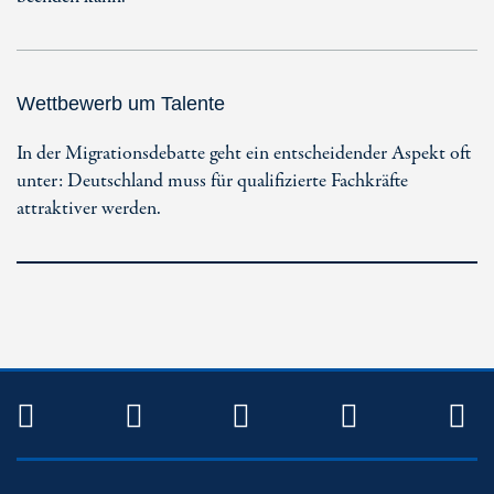
Wettbewerb um Talente
In der Migrationsdebatte geht ein entscheidender Aspekt oft
unter: Deutschland muss für qualifizierte Fachkräfte
attraktiver werden.
TWITTER
FACEBOOK
INSTAGRAM
YOUTUB
R