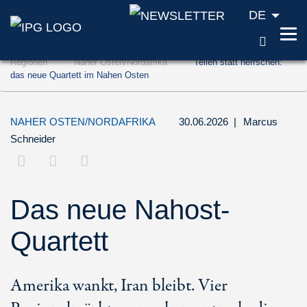
DE
SUCH
Zum Inhalt springen (Accesskey '1')
Regionen
Naher Osten/Nordafrika
Teilen statt herrschen:
Zur Suche springen (Accesskey '2')
das neue Quartett im Nahen Osten
Zur Navigation springen (Accesskey '3')
NAHER OSTEN/NORDAFRIKA
30.06.2026
|
Marcus
Schneider
Das neue Nahost-
Quartett
Amerika wankt, Iran bleibt. Vier