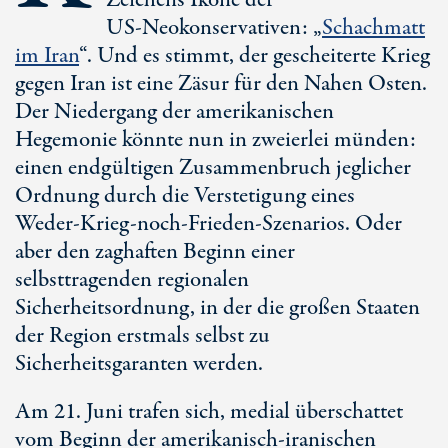
Zeichens Ikone der
U
S-Neo
konservativen: „
Schachmatt
im Iran
“. Und es stimmt, der gescheiterte Krieg
gegen Iran ist eine Zäsur für den Nah
en Os
ten.
Der Niedergang der amerikanischen
Hegemonie könnte nun in zweierlei münden:
einen endgültigen Zusammenbruch jeglicher
Ordnung durch die Verstetigung eines
Wed
er-Kr
ieg-no
ch-Fri
eden-Szenarios. Oder
aber den zaghaften Beginn einer
selbsttragenden regionalen
Sicherheitsordnung, in der die großen Staaten
der Region erstmals selbst zu
Sicherheitsgaranten werden.
Am 21. Juni trafen sich, medial überschattet
vom Beginn der amerikanisch-iranischen