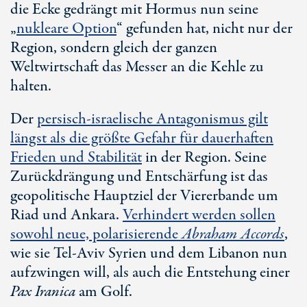
die Ecke gedrängt mit Hormus nun seine
„
nukleare Option
“ gefunden hat, nicht nur der
Region, sondern gleich der ganzen
Weltwirtschaft das Messer an die Kehle zu
halten.
Der
persisch-israelische Antagonismus gilt
längst als die größte Gefahr für dauerhaften
Frieden und Stabilität
in der Region. Seine
Zurückdrängung und Entschärfung ist das
geopolitische Hauptziel der Viererbande um
Riad und Ankara.
Verhindert werden sollen
sowohl neue, polarisierende
Abraham Accords
,
wie sie Te
l-A
viv Syrien und dem Libanon nun
aufzwingen will, als auch die Entstehung einer
Pa
x Ir
anica
am Golf.