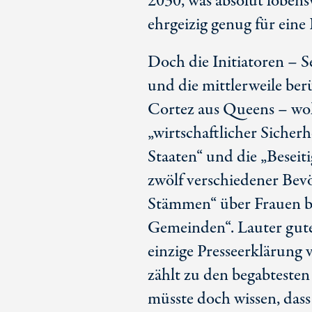
2030, was absolut loben
ehrgeizig genug für eine
Doch die Initiatoren – 
und die mittlerweile be
Cortez aus Queens – wol
„wirtschaftlicher Sicher
Staaten“ und die „Besei
zwölf verschiedener Bev
Stämmen“ über Frauen bi
Gemeinden“. Lauter gute
einzige Presseerklärung 
zählt zu den begabtesten
müsste doch wissen, dass 