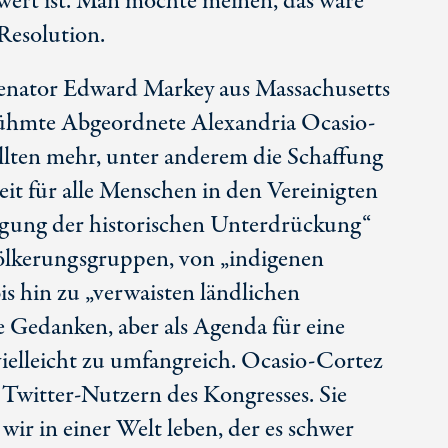
swert ist. Man möchte meinen, das wäre
 Resolution.
Senator Edward Markey aus Massachusetts
rühmte Abgeordnete Alexandria Ocasio-
lten mehr, unter anderem die Schaffung
heit für alle Menschen in den Vereinigten
tigung der historischen Unterdrückung“
ölkerungsgruppen, von „indigenen
s hin zu „verwaisten ländlichen
 Gedanken, aber als Agenda für eine
vielleicht zu umfangreich. Ocasio-Cortez
 Twitter-Nutzern des Kongresses. Sie
wir in einer Welt leben, der es schwer