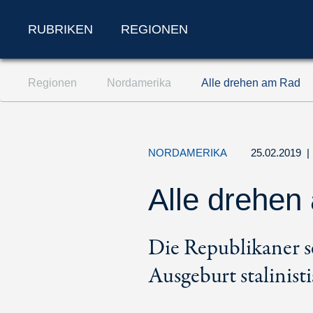
RUBRIKEN
REGIONEN
Zum Inhalt springen (Accesskey '1')
Regionen
Nordamerika
Alle drehen am Rad
Zur Suche springen (Accesskey '2')
Zur Navigation springen (Accesskey '3')
NORDAMERIKA
25.02.2019
|
Alle drehen
Die Republikaner 
Ausgeburt stalinis