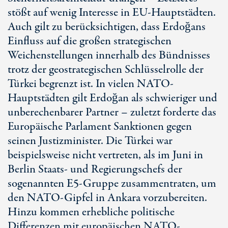
stößt auf wenig Interesse in E
U-Ha
uptstädten.
Auch gilt zu berücksichtigen, dass Erdoğans
Einfluss auf die großen strategischen
Weichenstellungen innerhalb des Bündnisses
trotz der geostrategischen Schlüsselrolle der
Türkei begrenzt ist. In vielen NATO-
Hauptstädten gilt Erdoğan als schwieriger und
unberechenbarer Partner – zuletzt forderte das
Europäische Parlament Sanktionen gegen
seinen Justizminister. Die Türkei war
beispielsweise nicht vertreten, als im Juni in
Berlin Staats- und Regierungschefs der
sogenannten E
5-G
ruppe zusammentraten, um
den NATO-Gipfel in Ankara vorzubereiten.
Hinzu kommen erhebliche politische
Differenzen mit europäischen NATO-