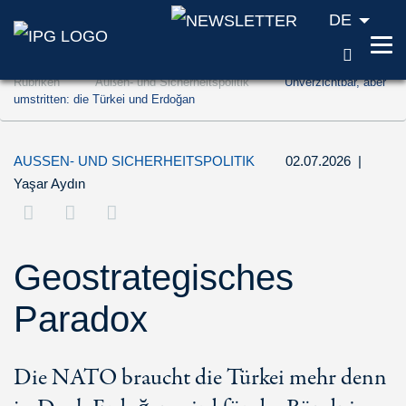
DE
SUCH
Zum Inhalt springen (Accesskey '1')
Rubriken
Außen- und Sicherheitspolitik
Unverzichtbar, aber
Zur Suche springen (Accesskey '2')
umstritten: die Türkei und Erdoğan
Zur Navigation springen (Accesskey '3')
AUSSEN- UND SICHERHEITSPOLITIK
02.07.2026
|
Yaşar Aydın
Geostrategisches
Paradox
Die NATO braucht die Türkei mehr denn