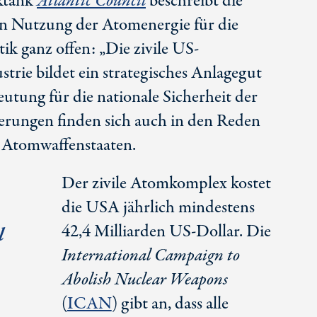
ktank
Atlantic Council
beschreibt die
en Nutzung der Atomenergie für die
tik ganz offen: „Die zivile US-
rie bildet ein strategisches Anlagegut
utung für die nationale Sicherheit der
rungen finden sich auch in den Reden
 Atomwaffenstaaten.
Der zivile Atomkomplex kostet
die USA jährlich mindestens
42,4 Milliarden US-Dollar. Die
l
International Campaign to
Abolish Nuclear Weapons
(
ICAN
) gibt an, dass alle