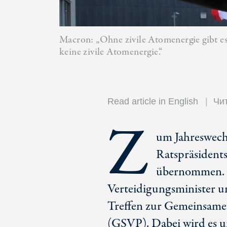
Macron: „Ohne zivile Atomenergie gibt es
keine zivile Atomenergie.“
Read article in English
Чит
Z
um Jahreswechs
Ratspräsident
übernommen. I
Verteidigungsminister u
Treffen zur Gemeinsamen
(GSVP). Dabei wird es 