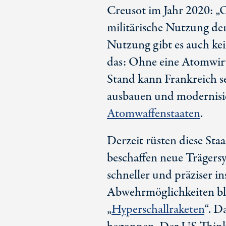
Creusot im Jahr 2020: „O
militärische Nutzung der
Nutzung gibt es auch kei
das: Ohne eine Atomwirt
Stand kann Frankreich s
ausbauen und modernisier
Atomwaffenstaaten
.
Derzeit rüsten diese Sta
beschaffen neue Trägers
schneller und präziser i
Abwehrmöglichkeiten ble
„
Hyperschallraketen
“. D