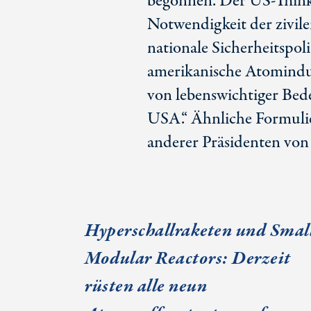
begonnen. Der US-Thin
Notwendigkeit der zivil
nationale Sicherheitspoli
amerikanische Atomindust
von lebenswichtiger Bede
USA.“ Ähnliche Formulie
anderer Präsidenten von
Hyperschallraketen und Smal
Modular Reactors: Derzeit
rüsten alle neun