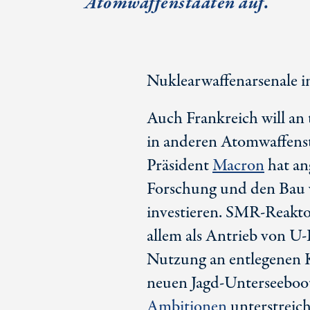
Atomwaffenstaaten auf.
Nuklearwaffenarsenale in
Auch Frankreich will an 
in anderen Atomwaffenst
Präsident
Macron
hat an
Forschung und den Bau
investieren. SMR-Reakto
allem als Antrieb von U-
Nutzung an entlegenen K
neuen Jagd-Unterseeboot
Ambitionen
unterstreic