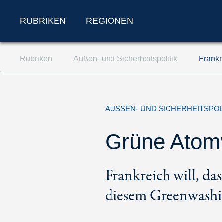
RUBRIKEN
REGIONEN
Zum Inhalt springen (Accesskey '1')
Rubriken
Außen- und Sicherheitspolitik
Frankr
Zur Suche springen (Accesskey '2')
Zur Navigation springen (Accesskey '3')
AUSSEN- UND SICHERHEITSPOL
Grüne Atom
Frankreich will, das
diesem Greenwashin