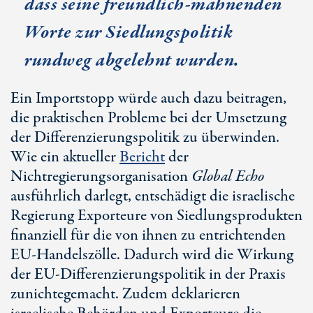
dass seine freundlich-mahnenden
Worte zur Siedlungspolitik
rundweg abgelehnt wurden.
Ein Importstopp würde auch dazu beitragen,
die praktischen Probleme bei der Umsetzung
der Differenzierungspolitik zu überwinden.
Wie ein aktueller
Bericht
der
Nichtregierungsorganisation
Glob
al Ec
ho
ausführlich darlegt, entschädigt die israelische
Regierung Exporteure von Siedlungsprodukten
finanziell für die von ihnen zu entrichtenden
E
U-Ha
ndelszölle. Dadurch wird die Wirkung
der E
U-Di
fferenzierungspolitik in der Praxis
zunichtegemacht. Zudem deklarieren