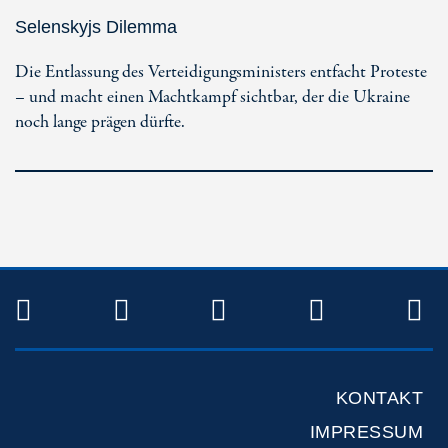
Selenskyjs Dilemma
Die Entlassung des Verteidigungsministers entfacht Proteste
– und macht einen Machtkampf sichtbar, der die Ukraine
noch lange prägen dürfte.
TWITTER
FACEBOOK
INSTAGRAM
YOUTUB
R
KONTAKT
IMPRESSUM