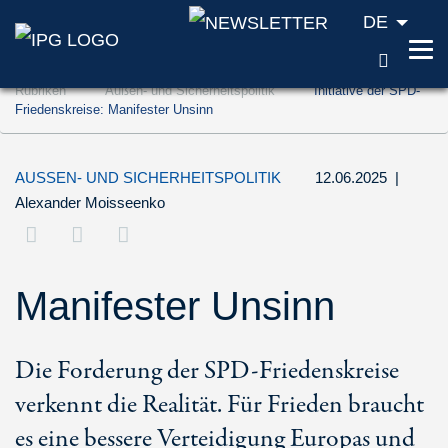
DE
SUCH
Zum Inhalt springen (Accesskey '1')
Rubriken
Außen- und Sicherheitspolitik
Initiative der SPD-
Zur Suche springen (Accesskey '2')
Friedenskreise: Manifester Unsinn
Zur Navigation springen (Accesskey '3')
AUSSEN- UND SICHERHEITSPOLITIK
12.06.2025
|
Alexander Moisseenko
Manifester Unsinn
Die Forderung der SPD-Friedenskreise
verkennt die Realität. Für Frieden braucht
es eine bessere Verteidigung Europas und