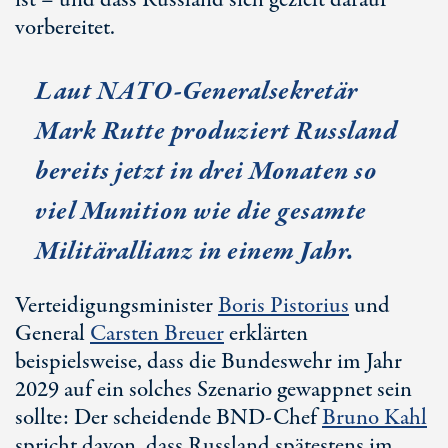
ist – und dass Russland sich gezielt darauf
vorbereitet.
Laut NATO-Generalsekretär
Mark Rutte
produziert Russland
bereits jetzt in drei Monaten so
viel Munition wie die gesamte
Militärallianz in einem Jahr.
Verteidigungsminister
Boris Pistorius
und
General
Carsten Breuer
erklärten
beispielsweise, dass die Bundeswehr im Jahr
2029 auf ein solches Szenario gewappnet sein
sollte: Der scheidende
BND-Chef
Bruno Kahl
spricht davon, dass Russland spätestens im