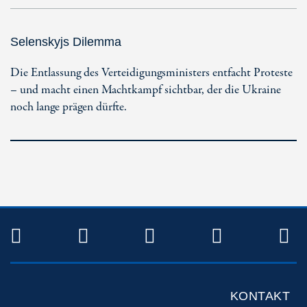
Selenskyjs Dilemma
Die Entlassung des Verteidigungsministers entfacht Proteste
– und macht einen Machtkampf sichtbar, der die Ukraine
noch lange prägen dürfte.
TWITTER
FACEBOOK
INSTAGRAM
YOUTUB
R
KONTAKT