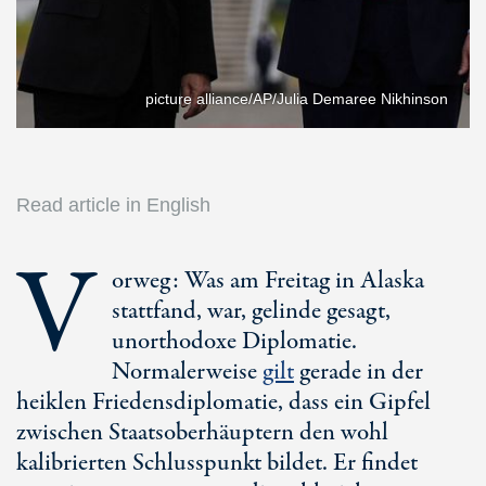
picture alliance/AP/Julia Demaree Nikhinson
Read article in English
V
orweg: Was am Freitag in Alaska
stattfand, war, gelinde gesagt,
unorthodoxe Diplomatie.
Normalerweise
gilt
gerade in der
heiklen Friedensdiplomatie, dass ein Gipfel
zwischen Staatsoberhäuptern den wohl
kalibrierten Schlusspunkt bildet. Er findet