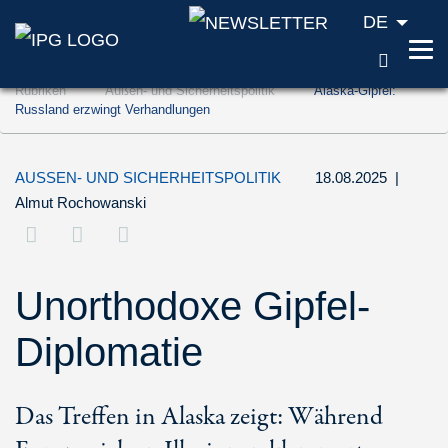
DE
SUCH
Zum Inhalt springen (Accesskey '1')
Rubriken
Außen- und Sicherheitspolitik
Alaska-Gipfel:
Zur Suche springen (Accesskey '2')
Russland erzwingt Verhandlungen
Zur Navigation springen (Accesskey '3')
AUSSEN- UND SICHERHEITSPOLITIK
18.08.2025
|
Almut Rochowanski
Unorthodoxe Gipfel-
Diplomatie
Das Treffen in Alaska zeigt: Während