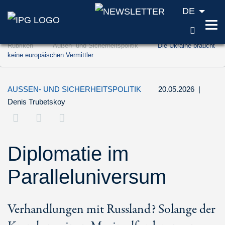
DE
SUCH
Zum Inhalt springen (Accesskey '1')
Rubriken
Außen- und Sicherheitspolitik
Die Ukraine braucht
Zur Suche springen (Accesskey '2')
keine europäischen Vermittler
Zur Navigation springen (Accesskey '3')
AUSSEN- UND SICHERHEITSPOLITIK
20.05.2026
|
Denis Trubetskoy
Diplomatie im
Paralleluniversum
Verhandlungen mit Russland? Solange der