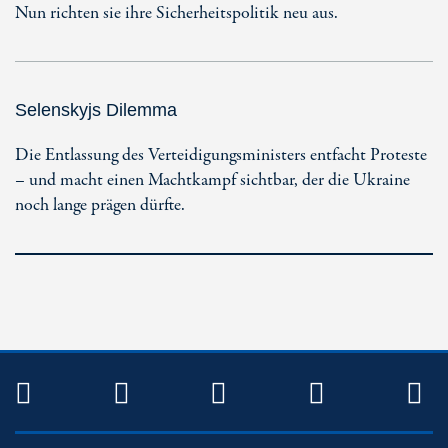
Nun richten sie ihre Sicherheitspolitik neu aus.
Selenskyjs Dilemma
Die Entlassung des Verteidigungsministers entfacht Proteste
– und macht einen Machtkampf sichtbar, der die Ukraine
noch lange prägen dürfte.
TWITTER
FACEBOOK
INSTAGRAM
YOUTUB
R