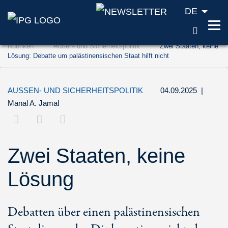
DE
SUCH
Zum Inhalt springen (Accesskey '1')
Rubriken
Außen- und Sicherheitspolitik
Zwei Staaten, keine
Zur Suche springen (Accesskey '2')
Lösung: Debatte um palästinensischen Staat hilft nicht
Zur Navigation springen (Accesskey '3')
AUSSEN- UND SICHERHEITSPOLITIK
04.09.2025
|
Manal A. Jamal
Zwei Staaten, keine
Lösung
Debatten über einen palästinensischen