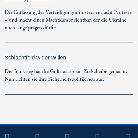
Die Entlassung des Verteidigungsministers entfacht Proteste
– und macht einen Machtkampf sichtbar, der die Ukraine
noch lange prägen dürfte.
Schlachtfeld wider Willen
Der Irankrieg hat die Golfstaaten zur Zielscheibe gemacht.
Nun richten sie ihre Sicherheitspolitik neu aus.
TWITTER
FACEBOOK
INSTAGRAM
YOUTUB
R