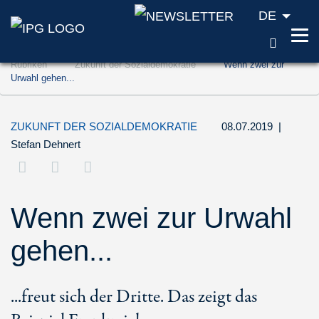
DE
SUCH
Zum Inhalt springen (Accesskey '1')
Rubriken
Zukunft der Sozialdemokratie
Wenn zwei zur
Zur Suche springen (Accesskey '2')
Urwahl gehen...
Zur Navigation springen (Accesskey '3')
ZUKUNFT DER SOZIALDEMOKRATIE
08.07.2019
|
Stefan Dehnert
Wenn zwei zur Urwahl
gehen...
...freut sich der Dritte. Das zeigt das