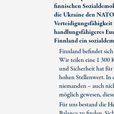
finnischen Sozialdemok
die Ukraine den NATO-B
Verteidigungsfähigkeit 
handlungsfähigeres Euro
Finnland ein sozialde
Finnland befindet sich
Wir teilen eine
1 300 
und Sicherheit hat für
hohen Stellenwert. In 
niemanden – auch nich
möglich gewesen, diese
Für uns bestand die He
Balance zu finden. Siche