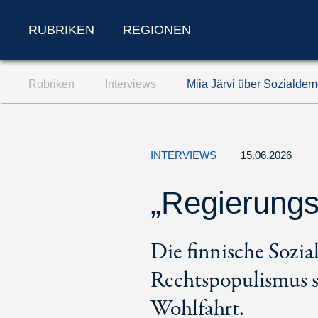
RUBRIKEN
REGIONEN
Zum Inhalt springen (Accesskey '1')
Rubriken
Interviews
Miia Järvi über Sozialde
Zur Suche springen (Accesskey '2')
Zur Navigation springen (Accesskey '3')
INTERVIEWS
15.06.2026
„Regierungs
Die finnische Sozi
Rechtspopulismus s
Wohlfahrt.