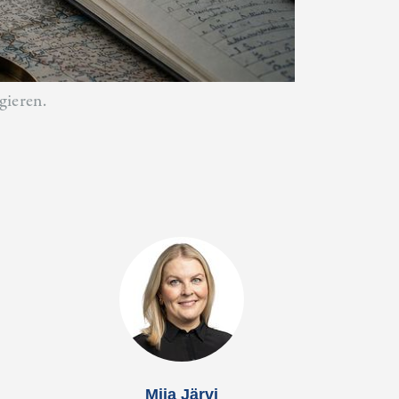
gieren.
Miia Järvi