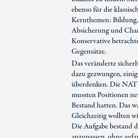
ebenso für die klassis
Kernthemen: Bildung, 
Absicherung und Chanc
Konservative betrachten
Gegensätze.
Das veränderte sicherh
dazu gezwungen, eini
überdenken. Die NATO 
mussten Positionen ne
Bestand hatten. Das wa
Gleichzeitig wollten w
Die Aufgabe bestand da
anzupassen, ohne aufz