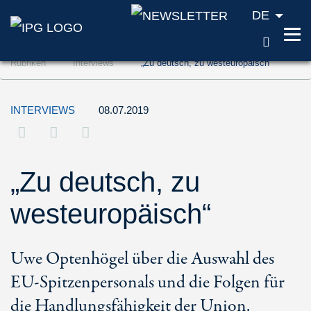
DE
SUCH
Zum Inhalt springen (Accesskey '1')
Rubriken
Interviews
„Zu deutsch, zu westeuropäisch“
Zur Suche springen (Accesskey '2')
Zur Navigation springen (Accesskey '3')
INTERVIEWS
08.07.2019
„Zu deutsch, zu
westeuropäisch“
Uwe Optenhögel über die Auswahl des
EU-Spitzenpersonals und die Folgen für
die Handlungsfähigkeit der Union.