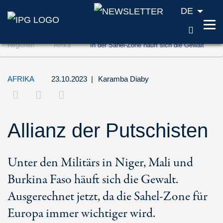
DE
SUCH
Zum Inhalt springen (Accesskey '1')
Regionen
Afrika
In der Sahel-Zone häuft sich die Gewalt
Zur Suche springen (Accesskey '2')
Zur Navigation springen (Accesskey '3')
AFRIKA
23.10.2023
|
Karamba Diaby
Allianz der Putschisten
Unter den Militärs in Niger, Mali und
Burkina Faso häuft sich die Gewalt.
Ausgerechnet jetzt, da die Sahel-Zone für
Europa immer wichtiger wird.