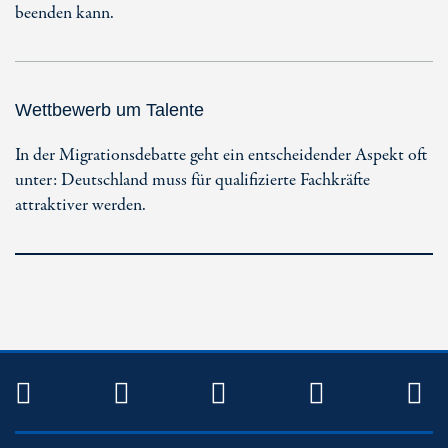
beenden kann.
Wettbewerb um Talente
In der Migrationsdebatte geht ein entscheidender Aspekt oft
unter: Deutschland muss für qualifizierte Fachkräfte
attraktiver werden.
TWITTER
FACEBOOK
INSTAGRAM
YOUTUB
R