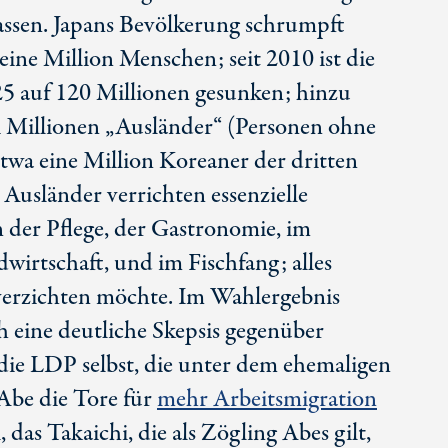
assen. Japans Bevölkerung schrumpft
eine Million Menschen; seit 2010 ist die
5 auf 1
20 Mi
llionen gesunken; hinzu
 Millionen „Ausländer“ (Personen ohne
etwa eine Million Koreaner der dritten
 Ausländer verrichten essenzielle
n der Pflege, der Gastronomie, im
dwirtschaft, und im Fischfang; alles
verzichten möchte. Im Wahlergebnis
h eine deutliche Skepsis gegenüber
die LDP selbst, die unter dem ehemaligen
 Ab
e die Tore für
mehr Arbeitsmigration
, das Takaichi, die als Zögling Abes gilt,