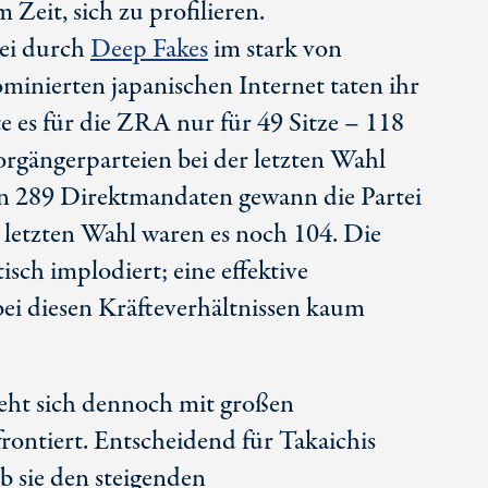
 Zeit, sich zu profilieren.
tei durch
Deep Fakes
im stark von
ominierten japanischen Internet taten ihr
e es für die ZRA nur für 4
9 Si
tze – 118
Vorgängerparteien bei der letzten Wahl
n 289 Direktmandaten gewann die Partei
er letzten Wahl waren es noch 104. Die
isch implodiert; eine effektive
bei diesen Kräfteverhältnissen kaum
ieht sich dennoch mit großen
ontiert. Entscheidend für Takaichis
ob sie den steigenden