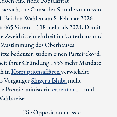
doch eine hohe Popularität
 sie sich, die Gunst der Stunde zu nutzen
uf. Bei den Wahlen am 8. Februar 2026
on
465 Sitze
n – 118 mehr als 2024. Damit
ne Zweidrittelmehrheit im Unterhaus und
e Zustimmung des Oberhauses
it
ze bedeuten zudem einen Parteirekord:
 seit ihrer Gründung 1955 mehr Mandate
ch in
Korruptionsaffären
verwickelte
is Vorgänger
Shigeru Ishiba
nicht
 die Premierministerin
erneut auf
– und
Wahlkreise.
Die Opposition musste