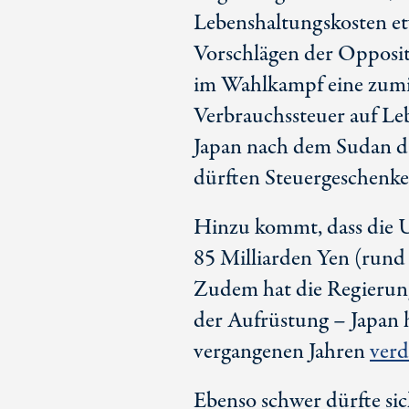
Lebenshaltungskosten e
Vorschlägen der Opposit
im Wahlkampf eine zumi
Verbrauchssteuer auf Leb
Japan nach dem Sudan 
dürften Steuergeschenke a
Hinzu kommt, dass die 
8
5 M
illiarden Yen (rund
Zudem hat die Regierung
der Aufrüstung – Japan 
vergangenen Jahren
verd
Ebenso schwer dürfte si