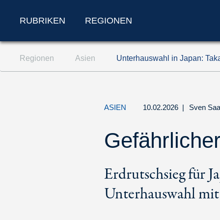
RUBRIKEN
REGIONEN
Zum Inhalt springen (Accesskey '1')
Regionen
Asien
Unterhauswahl in Japan: Tak
Zur Suche springen (Accesskey '2')
Zur Navigation springen (Accesskey '3')
ASIEN
10.02.2026
|
Sven Saa
Gefährliche
Erdrutschsieg für J
Unterhauswahl mit 