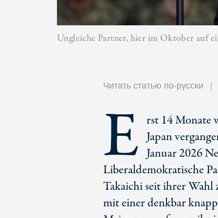
Ungleiche Partner, hier im Oktober auf e
Читать статью по-русски
E
rst 14 Monate w
Japan vergangen
Januar 2026 Ne
Liberaldemokratische Par
Takaichi seit ihrer Wah
mit einer denkbar knapp