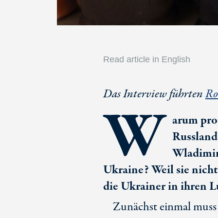
Read article in English
Das Interview führten
Ro
W
arum prot
Russland 
Wladimir 
Ukraine? Weil sie nicht
die Ukrainer in ihren 
Zunächst einmal muss 