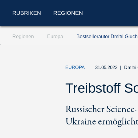
RUBRIKEN
REGIONEN
Zum Inhalt springen (Accesskey '1')
Regionen
Europa
Bestsellerautor Dmitri Gluc
Zur Suche springen (Accesskey '2')
Zur Navigation springen (Accesskey '3')
EUROPA
31.05.2022
|
Dmitri
Treibstoff S
Russischer Science
Ukraine ermöglicht