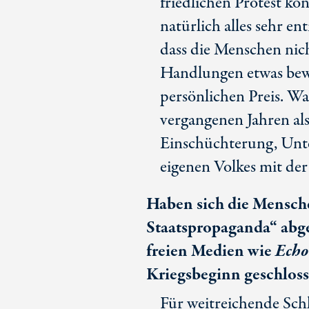
friedlichen Protest kön
natürlich alles sehr en
dass die Menschen nich
Handlungen etwas bew
persönlichen Preis. W
vergangenen Jahren als 
Einschüchterung, Unt
eigenen Volkes mit de
Haben sich die Mensche
Staatspropaganda“ abge
freien Medien wie
Echo
Kriegsbeginn geschlos
Für weitreichende Schl