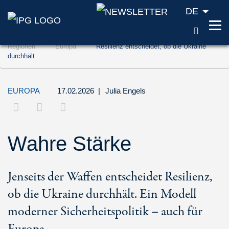
DE
SUCH
Zum Inhalt springen (Accesskey '1')
Regionen
Europa
Resilienz entscheidet, ob die Ukraine
Zur Suche springen (Accesskey '2')
durchhält
Zur Navigation springen (Accesskey '3')
EUROPA
17.02.2026
|
Julia Engels
Wahre Stärke
Jenseits der Waffen entscheidet Resilienz,
ob die Ukraine durchhält. Ein Modell
moderner Sicherheitspolitik – auch für