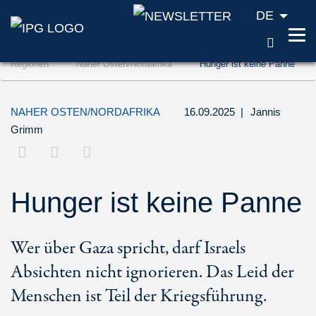
DE
SUCH
Zum Inhalt springen (Accesskey '1')
Regionen
Naher Osten/Nordafrika
Hunger ist keine Panne
Zur Suche springen (Accesskey '2')
Zur Navigation springen (Accesskey '3')
NAHER OSTEN/NORDAFRIKA
16.09.2025
|
Jannis
Grimm
Hunger ist keine Panne
Wer über Gaza spricht, darf Israels
Absichten nicht ignorieren. Das Leid der
Menschen ist Teil der Kriegsführung.