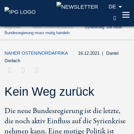
DE
SUCH
Zum Inhalt springen (Accesskey '1')
Regionen
Naher Osten/Nordafrika
Syrienkrieg: Die neue
Zur Suche springen (Accesskey '2')
Bundesregierung muss mutig handeln
Zur Navigation springen (Accesskey '3')
NAHER OSTEN/NORDAFRIKA
16.12.2021
|
Daniel
Gerlach
Kein Weg zurück
Die neue Bundesregierung ist die letzte,
die noch aktiv Einfluss auf die Syrienkrise
nehmen kann. Eine mutige Politik ist