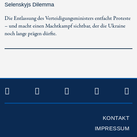
Selenskyjs Dilemma
Die Entlassung des Verteidigungsministers entfacht Proteste
– und macht einen Machtkampf sichtbar, der die Ukraine
noch lange prägen dürfte.
TWITTER
FACEBOOK
INSTAGRAM
YOUTUB
R
KONTAKT
IMPRESSUM