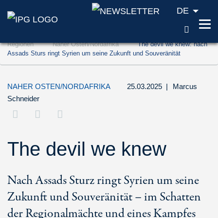
DE
SUCH
Zum Inhalt springen (Accesskey '1')
Regionen
Naher Osten/Nordafrika
The devil we knew: nach
Zur Suche springen (Accesskey '2')
Assads Sturs ringt Syrien um seine Zukunft und Souveränität
Zur Navigation springen (Accesskey '3')
NAHER OSTEN/NORDAFRIKA
25.03.2025
|
Marcus
Schneider
The devil we knew
Nach Assads Sturz ringt Syrien um seine
Zukunft und Souveränität – im Schatten
der Regionalmächte und eines Kampfes