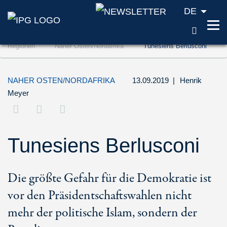
DE
SUCH
Zum Inhalt springen (Accesskey '1')
Regionen
Naher Osten/Nordafrika
Tunesiens Berlusconi
Zur Suche springen (Accesskey '2')
Zur Navigation springen (Accesskey '3')
NAHER OSTEN/NORDAFRIKA
13.09.2019
|
Henrik
Meyer
Tunesiens Berlusconi
Die größte Gefahr für die Demokratie ist
vor den Präsidentschaftswahlen nicht
mehr der politische Islam, sondern der