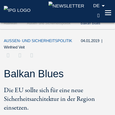
DE
SUCH
Zum Inhalt springen (Accesskey '1')
Rubriken
Außen- und Sicherheitspolitik
Balkan Blues
Zur Suche springen (Accesskey '2')
Zur Navigation springen (Accesskey '3')
AUSSEN- UND SICHERHEITSPOLITIK
04.01.2019
|
Winfried Veit
Balkan Blues
Die EU sollte sich für eine neue
Sicherheitsarchitektur in der Region
einsetzen.