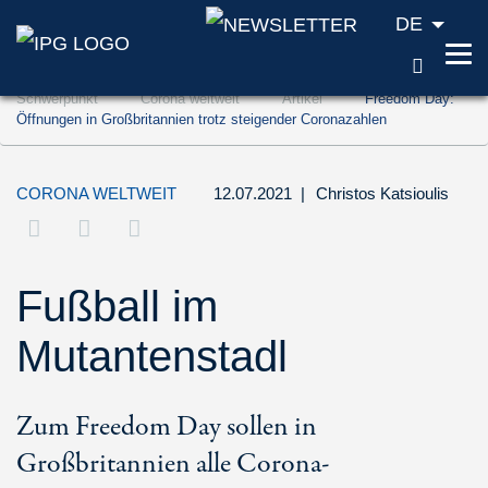
DE
SUCH
Zum Inhalt springen (Accesskey '1')
Schwerpunkt
Corona weltweit
Artikel
Freedom Day:
Zur Suche springen (Accesskey '2')
Öffnungen in Großbritannien trotz steigender Coronazahlen
Zur Navigation springen (Accesskey '3')
CORONA WELTWEIT
12.07.2021
|
Christos Katsioulis
Fußball im
Mutantenstadl
Zum Freedom Day sollen in
Großbritannien alle Corona-