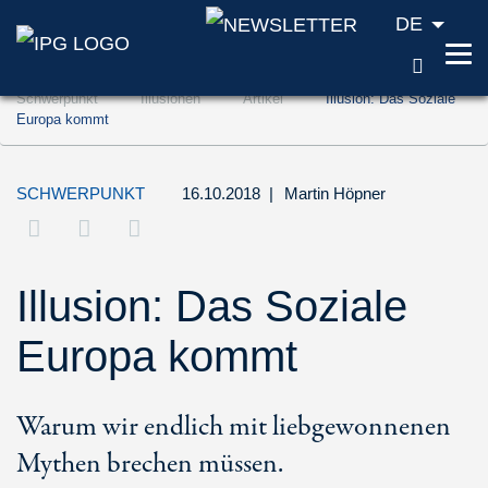
DE
SUCH
Zum Inhalt springen (Accesskey '1')
Schwerpunkt
Illusionen
Artikel
Illusion: Das Soziale
Zur Suche springen (Accesskey '2')
Europa kommt
Zur Navigation springen (Accesskey '3')
SCHWERPUNKT
16.10.2018
|
Martin Höpner
Illusion: Das Soziale
Europa kommt
Warum wir endlich mit liebgewonnenen
Mythen brechen müssen.