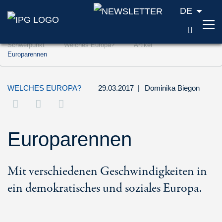
DE
SUCH
Zum Inhalt springen (Accesskey '1')
Schwerpunkt
Welches Europa?
Artikel
Zur Suche springen (Accesskey '2')
Europarennen
Zur Navigation springen (Accesskey '3')
WELCHES EUROPA?
29.03.2017
|
Dominika Biegon
Europarennen
Mit verschiedenen Geschwindigkeiten in
ein demokratisches und soziales Europa.