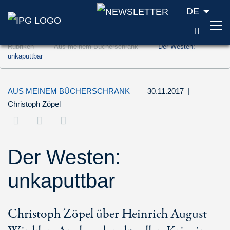
DE
SUCH
Zum Inhalt springen (Accesskey '1')
Rubriken
Aus meinem Bücherschrank
Der Westen:
Zur Suche springen (Accesskey '2')
unkaputtbar
Zur Navigation springen (Accesskey '3')
AUS MEINEM BÜCHERSCHRANK
30.11.2017
|
Christoph Zöpel
Der Westen:
unkaputtbar
Christoph Zöpel über Heinrich August