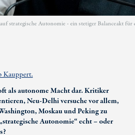
uf strategische Autonomie - ein stetiger Balanceakt für
p Kauppert.
 oft als autonome Macht dar. Kritiker
tieren, Neu-Delhi versuche vor allem,
n Washington, Moskau und Peking zu
s „strategische Autonomie“ echt – oder
s?