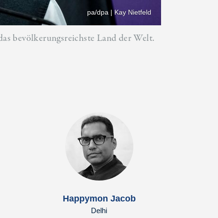
pa/dpa | Kay Nietfeld
 das bevölkerungsreichste Land der Welt.
Happymon Jacob
Delhi