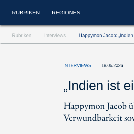
RUBRIKEN
REGIONEN
Zum Inhalt springen (Accesskey '1')
Rubriken
Interviews
Happymon Jacob: „Indien i
Zur Suche springen (Accesskey '2')
Zur Navigation springen (Accesskey '3')
INTERVIEWS
18.05.2026
„Indien ist 
Happymon Jacob übe
Verwundbarkeit sow