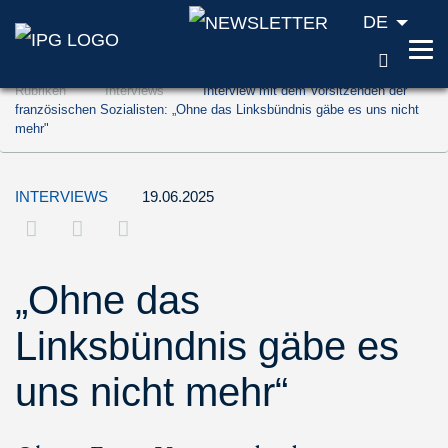
DE
SUCH
Zum Inhalt springen (Accesskey '1')
Rubriken
Interviews
Interview mit dem Vorsitzenden der
Zur Suche springen (Accesskey '2')
französischen Sozialisten: „Ohne das Linksbündnis gäbe es uns nicht
mehr"
Zur Navigation springen (Accesskey '3')
INTERVIEWS
19.06.2025
„Ohne das
Linksbündnis gäbe es
uns nicht mehr“